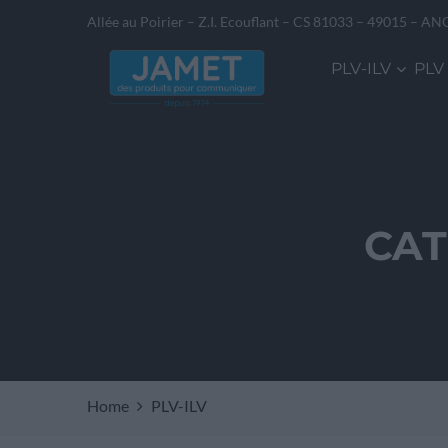
Allée au Poirier – Z.I. Ecouflant – CS 81033 – 49015 – AN
PLV-ILV
PLV
CAT
Home
PLV-ILV