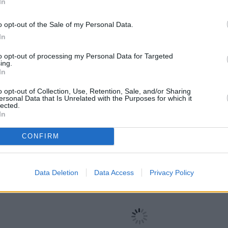
In
ENTE
Merchandising : La PLV améliore
l’expérience client en point de vent
o opt-out of the Sale of my Personal Data.
In
Le secteur du merchandising est en perpétuelle
istoire
mutation face aux nouveaux paradigmes de
to opt-out of processing my Personal Data for Targeted
ing.
fs
consommation qui repose désormais sur l’expérientie
In
des
En effet, dans un écosystème d’Advertising et
d’Entertainment, l’un des facteurs…
o opt-out of Collection, Use, Retention, Sale, and/or Sharing
ersonal Data that Is Unrelated with the Purposes for which it
lected.
In
CONFIRM
Data Deletion
Data Access
Privacy Policy