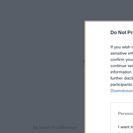
Do Not Pr
If you wish 
sensitive in
confirm you
continue se
information 
further disc
participants
Downstream 
Persona
by
Sarah Prodhomme
16 mai 2023
I want t
|