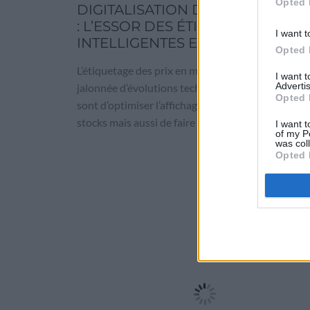
Opted 
DIGITALISATION DU POINT DE V
: L’ESSOR DES ÉTIQUETTES PRIX
I want t
INTELLIGENTES ET CONNECTÉES
Opted 
L’étiquetage des prix en magasin est une longue h
I want 
Advertis
jalonnée d’évolutions technologiques. Les objecti
Opted 
sont d’optimiser l’affichage des prix et la gestion 
stocks mais aussi de faire preuve davantage…
I want t
of my P
was col
Opted 