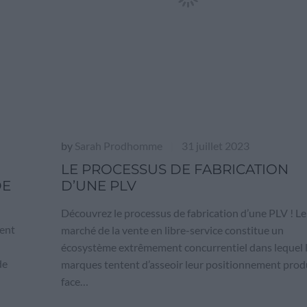
by
Sarah Prodhomme
31 juillet 2023
|
LE PROCESSUS DE FABRICATION
DE
D’UNE PLV
Découvrez le processus de fabrication d’une PLV ! Le
ent
marché de la vente en libre-service constitue un
écosystème extrêmement concurrentiel dans lequel 
de
marques tentent d’asseoir leur positionnement prod
face…