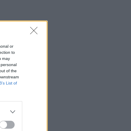
sonal or
ection to
ou may
 personal
out of the
 downstream
B’s List of