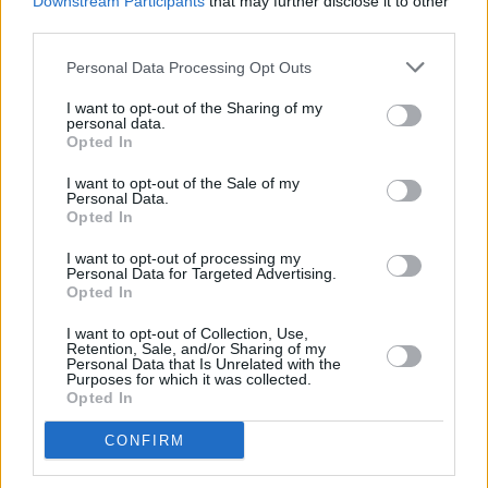
Downstream Participants
that may further disclose it to other
Mettez en avant vos équipes, vos locaux ou vos produits
third parties.
dans un cadre agréable et soigné.
Personal Data Processing Opt Outs
Choisissez des visuels qui correspondent à votre image
de marque et à votre message publicitaire.
I want to opt-out of the Sharing of my
personal data.
Variez les prises de vue. Vous disposerez d’une banque
Opted In
d’images complète et réutilisable sur plusieurs supports.
I want to opt-out of the Sale of my
Anticipez votre calendrier
Personal Data.
Opted In
2026, nous vous
I want to opt-out of processing my
Personal Data for Targeted Advertising.
accompagnons !
Opted In
Notre équipe vous accompagne dans la création de vos
I want to opt-out of Collection, Use,
Retention, Sale, and/or Sharing of my
calendriers personnalisés
en vous apportant des conseils
Personal Data that Is Unrelated with the
Purposes for which it was collected.
sur la mise en page, le choix des images et les finitions
Opted In
adaptées à vos besoins.
CONFIRM
Si vous souhaitez être guidé dans la préparation de vos
supports,
contactez-nous dès maintenant
. Nous serons ravis