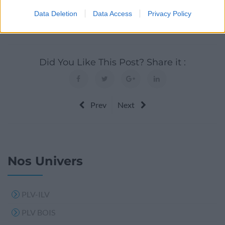
de vous aider à concevoir des outils de communication
Data Deletion
Data Access
Privacy Policy
efficaces et à l’image de votre entreprise.
Did You Like This Post? Share it :
Prev
Next
Nos Univers
PLV-ILV
PLV BOIS