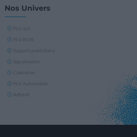
Nos Univers
PLV-ILV
PLV BOIS
Support publicitaire
Signalisation
Calendrier
PLV Automobile
Adhésif