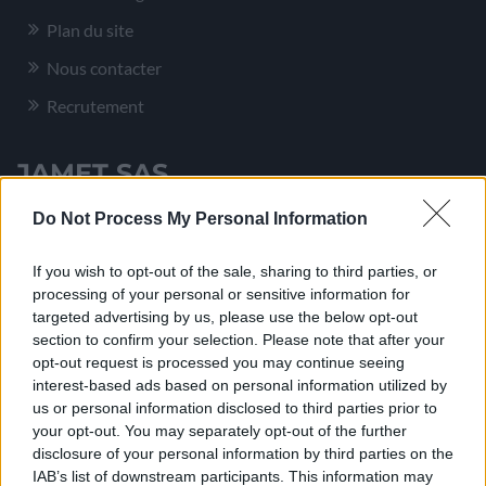
Plan du site
Nous contacter
Recrutement
JAMET SAS
Do Not Process My Personal Information
Allée au Poirier
If you wish to opt-out of the sale, sharing to third parties, or
Z.I. Ecouflant – CS 81033
processing of your personal or sensitive information for
49015
ANGERS
CEDEX 01
targeted advertising by us, please use the below opt-out
section to confirm your selection. Please note that after your
Tél. : 02 41 88 65 67
opt-out request is processed you may continue seeing
interest-based ads based on personal information utilized by
Nous Contacter
us or personal information disclosed to third parties prior to
your opt-out. You may separately opt-out of the further
disclosure of your personal information by third parties on the
Nous suivre
IAB’s list of downstream participants. This information may