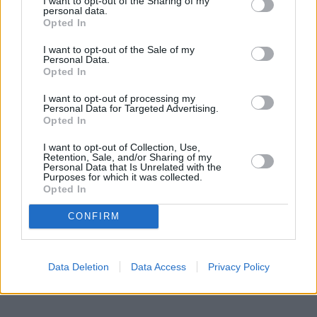
I want to opt-out of the Sharing of my
personal data.
Opted In
I want to opt-out of the Sale of my
Personal Data.
Opted In
I want to opt-out of processing my
by
Sarah Prodhomme
2 septembre 2025
|
Personal Data for Targeted Advertising.
Opted In
Le sticker repositionnable : idéal pour
vos opérations PLV
I want to opt-out of Collection, Use,
Retention, Sale, and/or Sharing of my
Personal Data that Is Unrelated with the
Chez Jamet Communication, nous accompagnons les
Purposes for which it was collected.
Opted In
marques et enseignes dans la création et l’impression de
supports PLV efficaces et innovants. Parmi les produits les
CONFIRM
plus demandés en point de vente,…
Data Deletion
Data Access
Privacy Policy