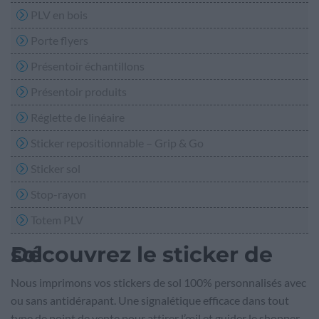
PLV en bois
Porte flyers
Présentoir échantillons
Présentoir produits
Réglette de linéaire
Sticker repositionnable – Grip & Go
Sticker sol
Stop-rayon
Totem PLV
Découvrez le sticker de sol
Nous imprimons vos stickers de sol 100% personnalisés avec
ou sans antidérapant. Une signalétique efficace dans tout
type de point de vente pour attirer l’œil et guider le shopper